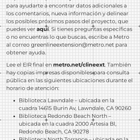
para ayudarte a encontrar datos adicionales a
los comentarios, nueva información y delinear
los posibles próximos pasos del proyecto, que
puedes ver
aquí
. Si tienes preguntas específicas
o no encuentras lo que buscas, escribe a Metro
al correo
greenlineextension@metro.net
para
obtener ayuda.
Lee el EIR final en
metro.net/clineext
. También
hay copias impresas disponibles para consulta
pública en las siguientes ubicaciones durante el
horario de atención:
Biblioteca Lawndale – ubicada en la
cuadra 14615 Burin Av, Lawndale, CA 90260
Biblioteca Redondo Beach North –
ubicada en la cuadra 2000 Artesia Bl,
Redondo Beach, CA 90278
Biblioteca North Torrance – ubicada en la