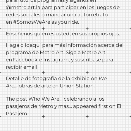
para futuros programas y síganos en
@metro.art.la para participar en los juegos de
redes sociales o mandar una autorretrato
en #SomosWeAre as you ride.
Enséñenos quien es usted, en sus propios ojos.
Haga clic
aqui
para más información acerca del
programa de Metro Art. Siga a Metro Art
en
Facebook
e
Instagram
, y suscríbase para
recibir
email
.
Detalle de fotografía de la exhibición
We
Are…
obras de arte en Union Station.
The post
Who We Are… celebrando a los
pasajeros de Metro y mas…
appeared first on
El
Pasajero
.