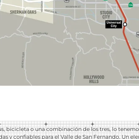
bús, bicicleta o una combinación de los tres, lo tene
as y confiables para el Valle de San Fernando. Un el