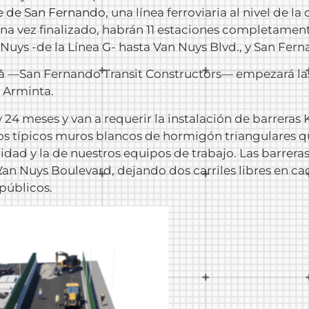
le de San Fernando
, una línea ferroviaria al nivel de l
na vez finalizado, habrán 11 estaciones completament
uys -de la Línea G- hasta Van Nuys Blvd., y San Ferna
ista —San Fernando Transit Constructors— empezará las
y Arminta.
24 meses y van a requerir la instalación de barreras K
los típicos muros blancos de hormigón triangulares que
idad y la de nuestros equipos de trabajo. Las barreras 
Van Nuys Boulevard, dejando dos carriles libres en c
 públicos.