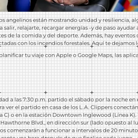
os angelinos están mostrando unidad y resiliencia, algo
alir, relajarte, recargar energías -y de paso ayudar
ntes de la comida y del deporte. Además, hay eventos
tadas con los incendios forestales. Aquí te dejamos l
lanificar tu viaje con Apple o Google Maps, las aplic
ad a las 7:30 p.m. partido el sábado por la noche en 
a ver el partido en casa de los L.A. Clippers conectá
a C) o en la estación Downtown Inglewood (Línea K).
awthorne Blvd., en dirección sur (lado opuesto al l
uitos comenzarán a funcionar a intervalos de 20 minu
durante una hora después de que finalice cada juego.