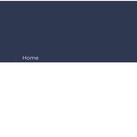
Home
About Us
Our Services
Projects
Careers
Contact Us
Employee Login