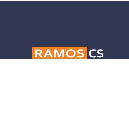
Ramos CS is committed to advancing mobili
and infrastructure solutions throughout 
helping our clients deliver their projects 