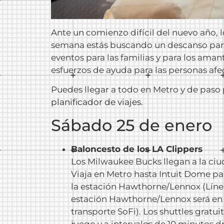
Ante un comienzo difícil del nuevo año, l
semana estás buscando un descanso para s
eventos para las familias y para los ama
esfuerzos de ayuda para las personas afec
Puedes llegar a todo en Metro y de paso p
planificador de viajes
.
Sábado 25 de enero
Baloncesto de los LA Clippers
Los Milwaukee Bucks llegan a la ciud
Viaja en Metro hasta Intuit Dome par
la estación Hawthorne/Lennox (Líne
estación Hawthorne/Lennox será en H
transporte SoFi). Los shuttles grat
juego y a intervalos de 10 minutos 