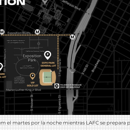
um el martes por la noche mientras
LAFC
se prepara 