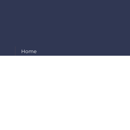
Home
About Us
Our Services
Projects
Careers
Contact Us
Employee Login