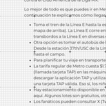
Lo mejor de todo es que puedes ir en Metr
continuación te explicamos cómo llegar
Toma el tren de la Línea E hasta la e
mapa de arriba). La Línea E corre en
transbordos a la Línea E en diversa
Otra opción es tomar el autobús de l
Desde la estación 37th/USC de la Lín
hasta el campo.
Para planificar tu viaje en transpor
La tarifa regular de Metro cuesta $1
(llamada tarjeta TAP) en las máqui
descargar la aplicación TAP y utiliza
una tarjeta TAP válida. Eso sí, los n
Hay estacionamiento disponible en 
aquí
. Algunos lotes son gratuitos, 
Los fanáticos pueden consultar
X (T