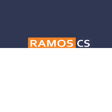
Ramos CS is committed to advancing mobili
and infrastructure solutions throughout 
helping our clients deliver their projects 