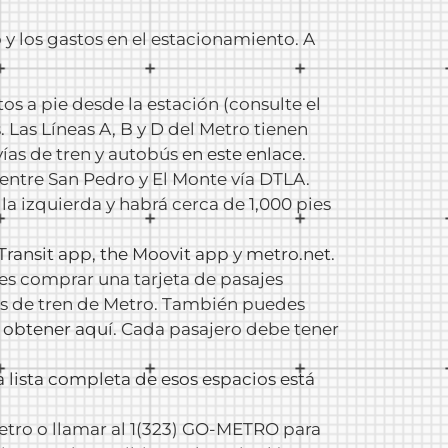
o y los gastos en el estacionamiento. A
os a pie desde la estación (consulte el
. Las Líneas A, B y D del Metro tienen
vías de tren y autobús
en este enlace
.
e entre San Pedro y El Monte vía DTLA.
la izquierda y habrá cerca de 1,000 pies
Transit app
,
the Moovit app
y
metro.net
.
des comprar una tarjeta de pasajes
es de tren de Metro. También puedes
 obtener aquí
. Cada pasajero debe tener
a lista completa de esos espacios está
Metro o llamar al 1(323) GO-METRO para