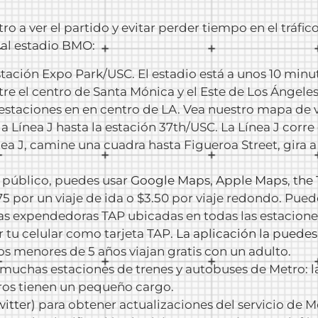
o a ver el partido y evitar perder tiempo en el tráfic
 al estadio BMO:
stación Expo Park/USC. El estadio está a unos 10 minut
tre el centro de Santa Mónica y el Este de Los Ángeles
s estaciones en en centro de LA. Vea nuestro mapa de 
a Línea J hasta la estación 37th/USC. La Línea J corr
ea J, camine una cuadra hasta Figueroa Street, gira a 
te público, puedes usar
Google Maps
,
Apple Maps
,
the 
.75 por un viaje de ida o $3.50 por viaje redondo. Pue
nas expendedoras TAP ubicadas en todas las estacion
r tu celular como tarjeta TAP.
La aplicación la puedes
iños menores de 5 años viajan gratis con un adulto.
muchas estaciones de trenes y autobuses de Metro:
l
otros tienen un pequeño cargo.
witter)
para obtener actualizaciones del servicio de 