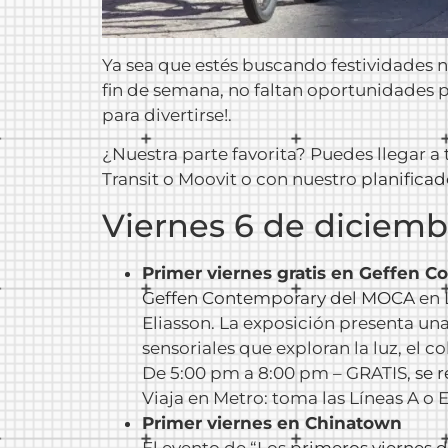
Ya sea que estés buscando festividades na
fin de semana, no faltan oportunidades p
para divertirse!.
¿Nuestra parte favorita? Puedes llegar a 
Transit o Moovit o con nuestro
planificad
Viernes 6 de diciemb
Primer viernes gratis en Geffen 
Geffen Contemporary del MOCA
en 
Eliasson. La exposición presenta una
sensoriales que exploran la luz, el 
De 5:00 pm a 8:00 pm – GRATIS,
se 
Viaja en Metro: toma las Líneas A o E
Primer viernes en Chinatown
El evento de “Los
primeros viernes 