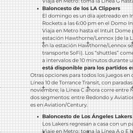
Viaja en Metro: toma la Línea G has
Baloncesto de los LA Clippers
El domingo es un día ajetreado en I
Rockets a las 6:00 pm en el Domo Int
Viaja en Metro hasta el Intuit Dome 
estación Hawthorne/Lennox (de la L
en la estación Hawthorne/Lennox ser
transporte SoFi). Los “shuttles” co
a intervalos de 10 minutos durante 
está disponible para los partidos e
Otras opciones para todos los juegos en c
Línea 10 de Torrance Transit, con paradas
noviembre; la Línea C ahora corre entre
dos segmentos: entre Redondo y Aviation
es en Aviation/Century.
Baloncesto de Los Ángeles Lakers
Los Lakers regresan a casa con un pa
Viaje en Metro: toma la Línea A o E 