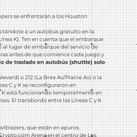
ppers se enfrentarán a los Houston
ectándote a un autobús gratuito en la
Línea K). Ten en cuenta que el embarque
 al lugar de embarque del servicio de
horas antes de que comience cada juego y
cio de traslado en autobús (shuttle) solo
evard) o 212 (La Brea Av/Prairie Av) o la
eas C y K se reconfiguraron en
nea K está funcionando temporalmente en
w. El transbordo entre las Líneas C y K
ilblazers, que están en apuros.
l Crypto.com Arena en el centro de Los