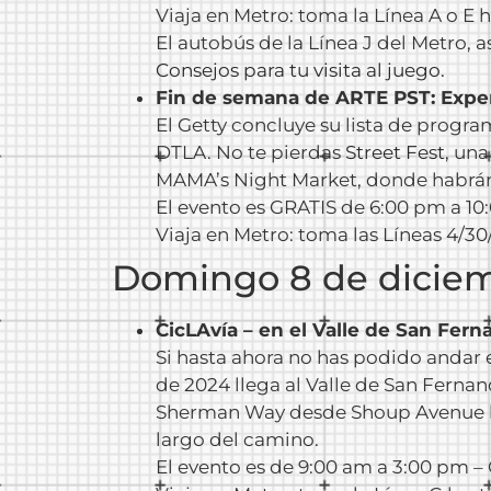
Viaja en Metro: toma la Línea A o E 
El autobús de la Línea J del Metro, 
Consejos para tu visita al juego.
Fin de semana de ARTE PST: Exper
El Getty concluye su lista de progr
DTLA. No te pierdas
Street Fest
, un
MAMA’s Night Market, donde habrán 
El evento es GRATIS de 6:00 pm a 1
Viaja en Metro: toma las Líneas 4/
Domingo 8 de dicie
CicLAvía – en el Valle de San Fer
Si hasta ahora no has podido andar e
de 2024 llega al Valle de San Fernan
Sherman Way desde Shoup Avenue has
largo del camino.
El evento es de 9:00 am a 3:00 pm –