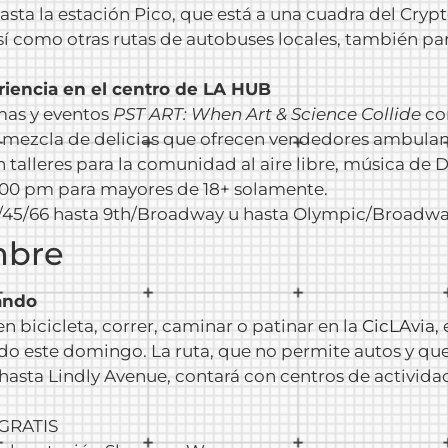
hasta la estación Pico, que está a una cuadra del Cry
así como otras rutas de autobuses locales, también par
iencia en el centro de LA HUB
amas y eventos
PST ART: When Art & Science Collide
con
a mezcla de delicias que ofrecen vendedores ambulan
talleres para la comunidad al aire libre, música de
0:00 pm para mayores de 18+ solamente.
30/45/66 hasta 9th/Broadway u hasta Olympic/Broadwa
mbre
nando
n bicicleta, correr, caminar o patinar en la
CicLAvia,
e
do este domingo. La ruta, que no permite autos y que 
ta Lindly Avenue, contará con centros de actividade
 GRATIS