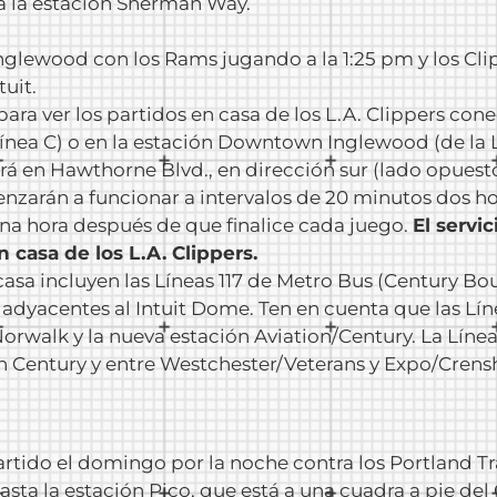
ta la estación Sherman Way.
nglewood con los Rams jugando a la 1:25 pm y los Cli
uit.
para ver los partidos en casa de los L.A. Clippers con
ínea C) o en la estación Downtown Inglewood (de la 
á en Hawthorne Blvd., en dirección sur (lado opuesto
menzarán a funcionar a intervalos de 20 minutos dos 
una hora después de que finalice cada juego.
El servi
n casa de los L.A. Clippers.
asa incluyen las Líneas 117 de Metro Bus (Century Boul
 adyacentes al Intuit Dome. Ten en cuenta que las Lín
 Norwalk y la nueva estación Aviation/Century. La Lí
 Century y entre Westchester/Veterans y Expo/Crensha
rtido el domingo por la noche contra los Portland Tra
hasta la estación Pico, que está a una cuadra a pie de