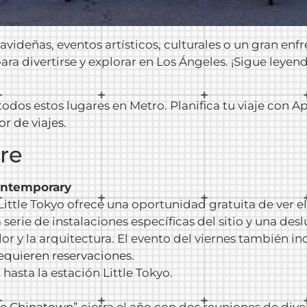
videñas, eventos artísticos, culturales o un gran enf
ara divertirse y explorar en Los Ángeles. ¡Sigue leye
todos estos lugares en Metro. Planifica tu viaje con 
or de viajes
.
re
Contemporary
Little Tokyo ofrece una oportunidad gratuita de ver el
 serie de instalaciones específicas del sitio y una d
color y la arquitectura. El evento del viernes también 
requieren reservaciones.
 hasta la estación Little Tokyo.
de Chinatown
” cierra el año con dos reuniones de dive