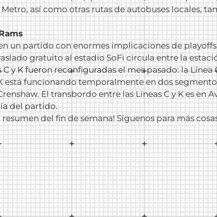
l Metro, así como otras rutas de autobuses locales, t
 Rams
s en un partido con enormes implicaciones de playoff
raslado gratuito al estadio SoFi circula entre la esta
s C y K fueron reconfiguradas
el mes pasado: la Línea 
a K está funcionando temporalmente en dos segmentos
enshaw. El transbordo entre las Líneas C y K es en A
ía del partido
.
ro resumen del fin de semana! Síguenos para más cosa