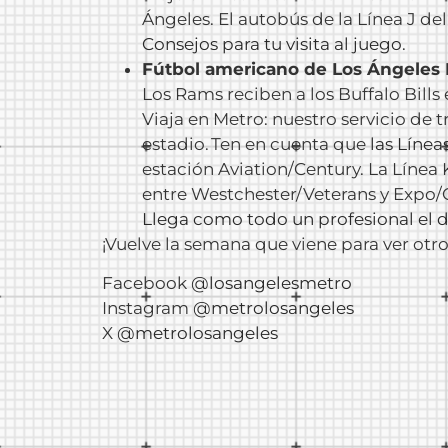
Ángeles. El autobús de la Línea J de
Consejos para tu visita al juego
.
Fútbol americano de Los Ángeles
Los Rams reciben a los Buffalo Bill
Viaja en Metro: nuestro servicio de t
estadio. Ten en cuenta que
las Línea
estación Aviation/Century. La Líne
entre Westchester/Veterans y Expo/Cr
Llega como todo un profesional el d
¡Vuelve la semana que viene para ver ot
Facebook
@losangelesmetro
Instagram
@metrolosangeles
X
@metrolosangeles