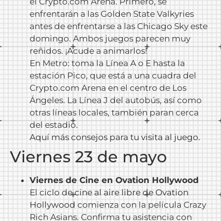
el Crypto.com Arena. Primero, se
enfrentarán a las Golden State Valkyries
antes de enfrentarse a las Chicago Sky este
domingo. Ambos juegos parecen muy
reñidos. ¡Acude a animarlos!
En Metro: toma la Línea A o E hasta la
estación Pico, que está a una cuadra del
Crypto.com Arena en el centro de Los
Ángeles. La Línea J del autobús, así como
otras líneas locales, también paran cerca
del estadio.
Aquí más consejos para tu visita al juego.
Viernes 23 de mayo
Viernes de Cine en Ovation Hollywood
El ciclo de
cine al aire libre de Ovation
Hollywood
comienza con la película Crazy
Rich Asians. Confirma tu asistencia con