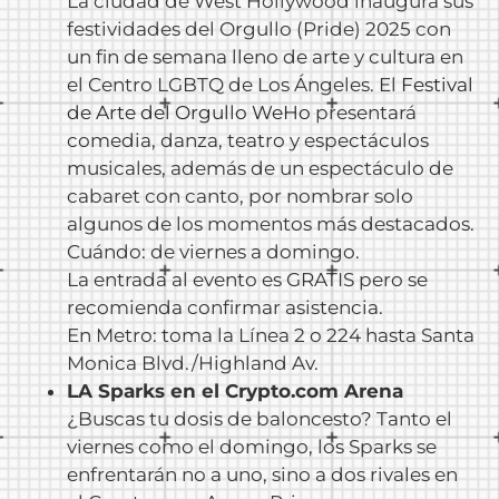
La ciudad de West Hollywood inaugura sus
festividades del Orgullo (Pride) 2025 con
un fin de semana lleno de arte y cultura en
el Centro LGBTQ de Los Ángeles. El
Festival
de Arte del Orgullo WeHo
presentará
comedia, danza, teatro y espectáculos
musicales, además de un espectáculo de
cabaret con canto, por nombrar solo
algunos de los momentos más destacados.
Cuándo: de viernes a domingo.
La entrada al evento es GRATIS pero se
recomienda confirmar asistencia.
En Metro: toma la Línea 2 o 224 hasta Santa
Monica Blvd./Highland Av.
LA Sparks en el Crypto.com Arena
¿Buscas tu dosis de baloncesto? Tanto el
viernes como el domingo, los Sparks se
enfrentarán no a uno, sino a dos rivales en