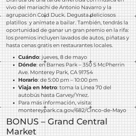
vivo del mariachi de Antonio Navarro y la
agrupación Cold Duck. Degusta deliciosos
platillos y anímate a bailar. También, tendrás la
oportunidad de ganar un gran premio en la rifa:
los premios incluyen lavados de autos, piñatas y
hasta cenas gratis en restaurantes locales.
Cuándo
: jueves, 8 de mayo
Dónde
: en Barnes Park – 350 S McPherrin
Ave. Monterey Park, CA 91754
Horario
: de 5:00 pm – 10:00 pm
Viaja en Metro
: toma la
Línea 70
del
autobús hasta Garvey/Ynez.
Para más información, visita:
montereypark.ca.gov/682/Cinco-de-Mayo
BONUS – Grand Central
Market