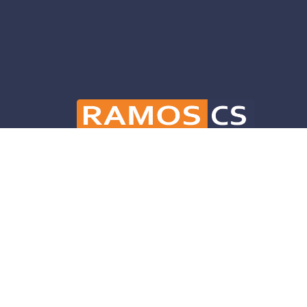
Ramos CS is committed to advancing mobili
and infrastructure solutions throughout 
helping our clients deliver their projects 