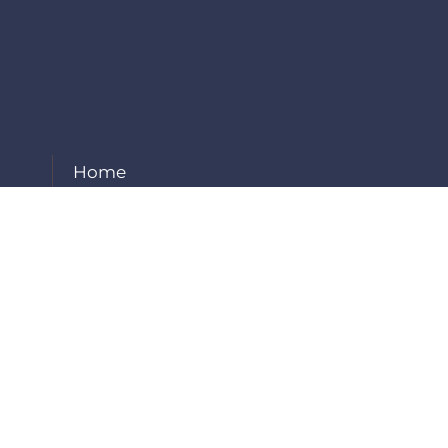
Home
About Us
Our Services
Projects
Careers
Contact Us
Employee Login