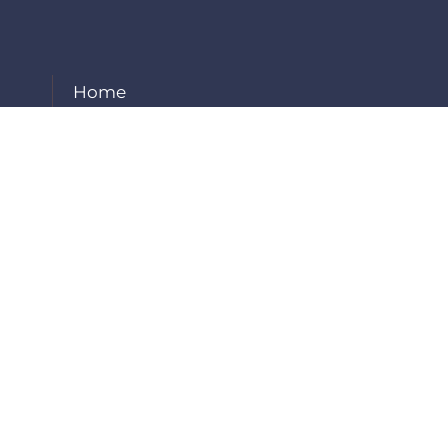
Home
About Us
Our Services
Projects
Careers
Contact Us
Employee Login