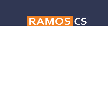
Ramos CS is committed to advancing mobili
and infrastructure solutions throughout 
helping our clients deliver their projects 