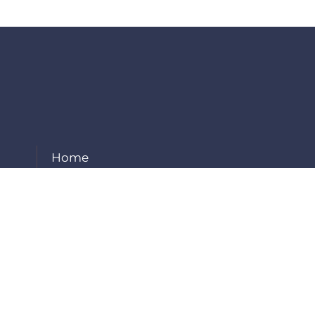
Home
About Us
Our Services
Projects
Careers
Contact Us
Employee Login