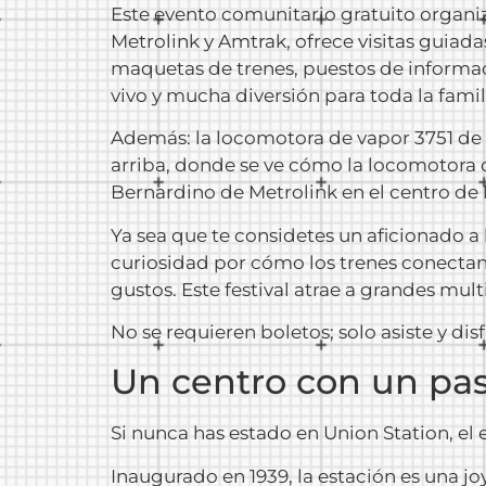
Este evento comunitario gratuito organi
Metrolink y Amtrak, ofrece visitas guiad
maquetas de trenes, puestos de informaci
vivo y mucha diversión para toda la famil
Además: la locomotora de vapor 3751 de Sa
arriba, donde se ve cómo la locomotora de
Bernardino de Metrolink en el centro de la
Ya sea que te considetes un aficionado a 
curiosidad por cómo los trenes conectan e
gustos. Este festival atrae a grandes mul
No se requieren boletos; solo asiste y disf
Un centro con un pas
Si nunca has estado en Union Station, el e
Inaugurado en 1939, la estación es una j