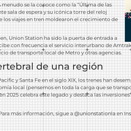
 a menudo se la conoce como la “Última de las
 sala de espera y su icónica torre del reloj
e los viajes en tren moldearon el crecimiento de
ren, Union Station ha sido la puerta de entrada a
ecibe con frecuencia el servicio interurbano de Amtrak
vicio de transporte local de Metro y otras agencias.
ertebral de una región
acific y Santa Fe en el siglo XIX, los trenes han des
ía local (pensemos en toda la carga que se transpor
 Tren 2025 celebra este legado y destaca las inversion
 Para más información, sigue a
@unionstationla
en In