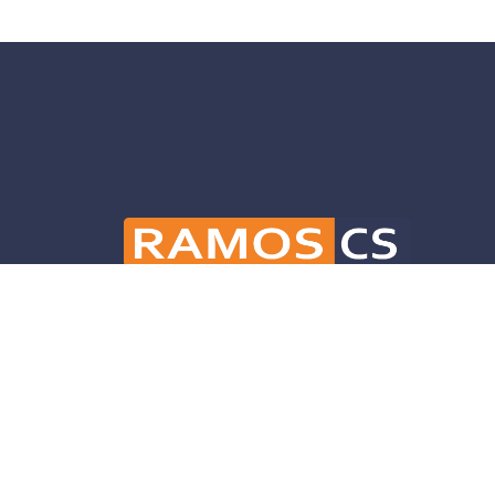
Ramos CS is committed to advancing mobili
and infrastructure solutions throughout 
helping our clients deliver their projects 