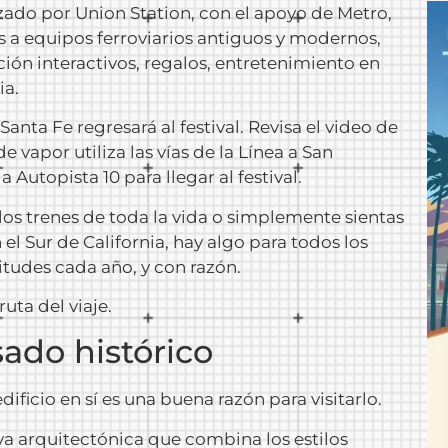
zado por Union Station, con el apoyo de Metro,
as a equipos ferroviarios antiguos y modernos,
ón interactivos, regalos, entretenimiento en
ia.
nta Fe regresará al festival. Revisa el video de
 vapor utiliza las vías de la Línea a San
 Autopista 10 para llegar al festival.
los trenes de toda la vida o simplemente sientas
l Sur de California, hay algo para todos los
titudes cada año, y con razón.
ruta del viaje.
ado histórico
dificio en sí es una buena razón para visitarlo.
oya arquitectónica que combina los estilos