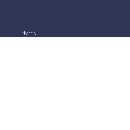
Home
About Us
Our Services
Projects
Careers
Contact Us
Employee Login