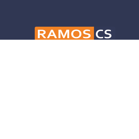
Ramos CS is committed to advancing mobili
and infrastructure solutions throughout 
helping our clients deliver their projects 