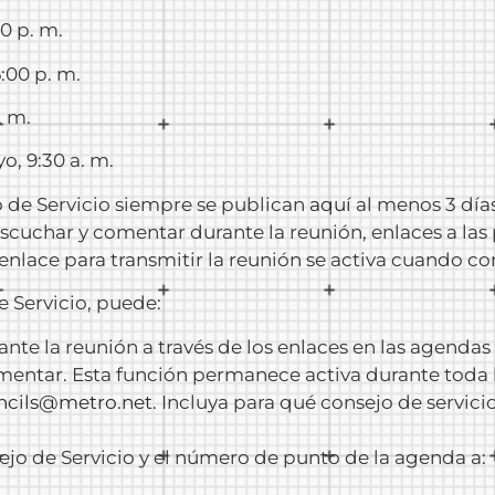
00 p. m.
:00 p. m.
. m.
yo, 9:30 a. m.
o de Servicio siempre se publican
aquí
al menos 3 días
cuchar y comentar durante la reunión, enlaces a las
n enlace para transmitir la reunión se activa cuando 
e Servicio, puede:
nte la reunión a través de los enlaces en las agendas
entar. Esta función permanece activa durante toda l
ncils@metro.net
. Incluya para qué consejo de servic
jo de Servicio y el número de punto de la agenda a: