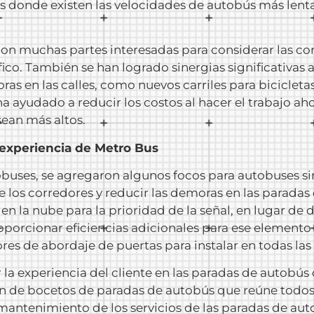
s donde existen las velocidades de autobús más lenta
con muchas partes interesadas para considerar las 
ico. También se han logrado sinergias significativas a
ras en las calles, como nuevos carriles para biciclet
 ha ayudado a reducir los costos al hacer el trabajo a
ean más altos.
 experiencia de Metro Bus
tobuses, se agregaron algunos focos para autobuses si
 los corredores y reducir las demoras en las paradas
a en la nube para la prioridad de la señal, en lugar 
oporcionar eficiencias adicionales para ese element
res de abordaje de puertas para instalar en todas las
a experiencia del cliente en las paradas de autobús
 de bocetos de paradas de autobús que reúne todos l
y mantenimiento de los servicios de las paradas de aut