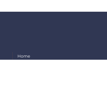
Home
About Us
Our Services
Projects
Careers
Contact Us
Employee Login