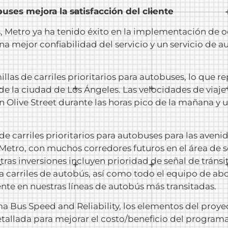
obuses mejora la satisfacción del cliente
 Metro ya ha tenido éxito en la implementación de oc
a mejor confiabilidad del servicio y un servicio de 
millas de carriles prioritarios para autobuses, lo que 
 de la ciudad de Los Ángeles. Las velocidades de viaj
en Olive Street durante las horas pico de la mañana y 
e carriles prioritarios para autobuses para las avenid
 Metro, con muchos corredores futuros en el área de 
Otras inversiones incluyen prioridad de señal de trán
a carriles de autobús, así como todo el equipo de abo
ente en nuestras líneas de autobús más transitadas.
us Speed ​​and Reliability, los elementos del proyec
allada para mejorar el costo/beneficio del programa.