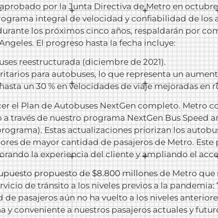
aprobado por la Junta Directiva de Metro en octubre 
rograma integral de velocidad y confiabilidad de los 
 durante los próximos cinco años, respaldarán por c
Angeles. El progreso hasta la fecha incluye:
ses reestructurada (diciembre de 2021).
ioritarios para autobuses, lo que representa un aument
hasta un 30 % en velocidades de viaje mejoradas en r
er el Plan de Autobuses NextGen completo. Metro 
o a través de nuestro programa NextGen Bus Speed ​​and
 programa). Estas actualizaciones priorizan los autobu
edores de mayor cantidad de pasajeros de Metro. Este
jorando la experiencia del cliente y ampliando el acc
upuesto propuesto de $8.800 millones
de Metro que 
ervicio de tránsito a los niveles previos a la pandemia:
de pasajeros aún no ha vuelto a los niveles anterio
 y conveniente a nuestros pasajeros actuales y futur