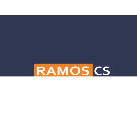
Ramos CS is committed to advancing mobili
and infrastructure solutions throughout 
helping our clients deliver their projects 