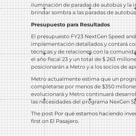
iluminación de paradas de autobús y la 
brindar sombra a las paradas de autobú
Presupuesto para Resultados
El presupuesto FY23 NextGen Speed ​​and R
implementación detallados y contará con
técnicas y de relaciones con la comunida
el año fiscal 23 y un total de $ 263 millo
posicionarán a Metro y a los socios de a
Metro actualmente estima que un program
completarse por menos de $350 millones. 
evolucionará y Metro continuará desarrol
las necesidades del programa NexGen Spee
The post
Por qué estamos haciendo inver
first on
El Pasajero
.