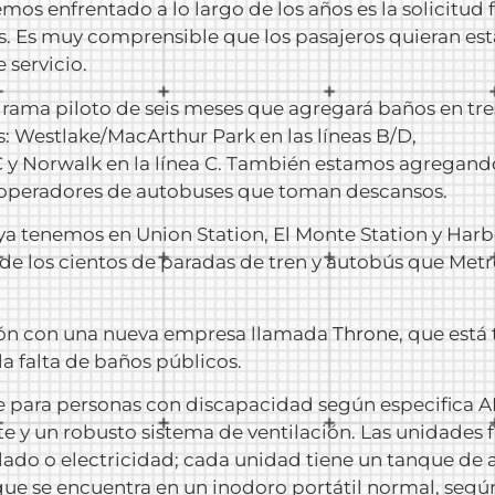
os enfrentado a lo largo de los años es la solicitud 
s. Es muy comprensible que los pasajeros quieran es
 servicio.
grama piloto de seis meses que agregará baños en tre
s: Westlake/MacArthur Park en las líneas B/D,
C y Norwalk en la línea C. También estamos agregand
 operadores de autobuses que toman descansos.
 ya tenemos en Union Station, El Monte Station y Har
 de los cientos de paradas de tren y autobús que Metr
ción con una nueva empresa llamada
Throne
, que está
a falta de baños públicos.
le para personas con discapacidad según especifica A
te y un robusto sistema de ventilación. Las unidades 
lado o electricidad; cada unidad tiene un tanque de 
ue se encuentra en un inodoro portátil normal, segú