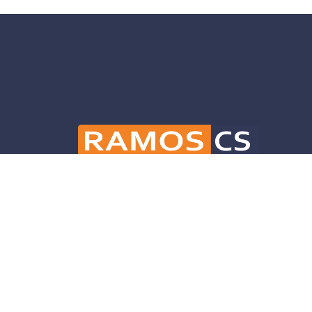
Ramos CS is committed to advancing mobili
and infrastructure solutions throughout 
helping our clients deliver their projects 