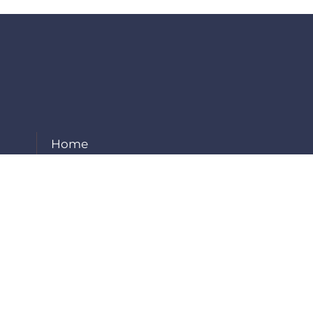
Home
About Us
Our Services
Projects
Careers
Contact Us
Employee Login