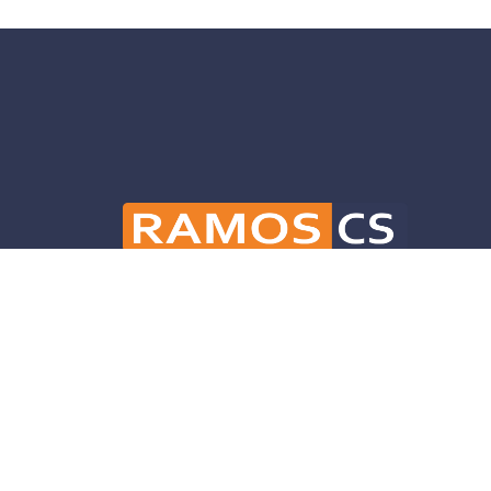
Ramos CS is committed to advancing mobili
and infrastructure solutions throughout 
helping our clients deliver their projects 