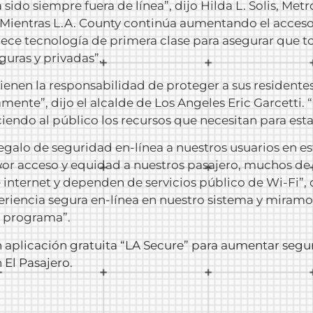
ido siempre fuera de línea”, dijo Hilda L. Solis, Met
 “Mientras L.A. County continúa aumentando el acceso 
rece tecnología de primera clase para asegurar que t
uras y privadas”.
enen la responsabilidad de proteger a sus residentes e
nte”, dijo el alcalde de Los Angeles Eric Garcetti.
ndo al público los recursos que necesitan para estar
galo de seguridad en-línea a nuestros usuarios en e
r acceso y equidad a nuestros pasajero, muchos de l
de internet y dependen de servicios público de Wi-Fi”
iencia segura en-línea en nuestro sistema y miramos
e programa”.
n aplicación gratuita “LA Secure” para aumentar segu
n
El Pasajero
.