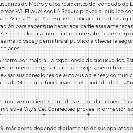
 usuarios de Metro y a los residentes del condado de L
stemas Wi-Fi públicos.LA Secure provee al público co
 móviles. Después de que la aplicación es descargada 
ación para saber que hacer acerca de esas amenazas. 
LA Secure alertara inmediatamente sobre este riesgo
es maliciosos y permitirá al público a checar la segu
 enlaces.
de Metro por mejorar la experiencia de sus usuarios. 
s de internet en sus aparatos móviles, permitirá hac
, revisar sus conexiones de autobús o trenes y comuni
uses de Metro que funcionan en el condado de Los A
omueve concientización de la seguridad cibernética
iniciativa
City’s Get Connected
provee información so
 más gente depende diariamente de sus aparatos móv