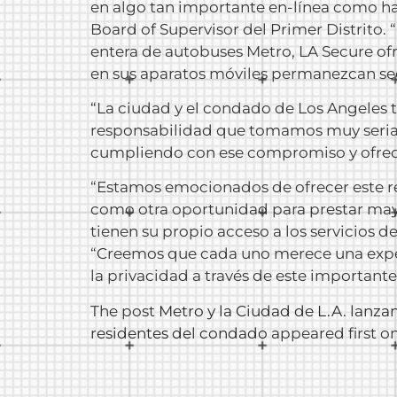
en algo tan importante en-línea como ha s
Board of Supervisor del Primer Distrito.
entera de autobuses Metro, LA Secure of
en sus aparatos móviles permanezcan seg
“La ciudad y el condado de Los Angeles ti
responsabilidad que tomamos muy seriame
cumpliendo con ese compromiso y ofrecie
“Estamos emocionados de ofrecer este re
como otra oportunidad para prestar mayo
tienen su propio acceso a los servicios 
“Creemos que cada uno merece una exper
la privacidad a través de este important
The post
Metro y la Ciudad de L.A. lanza
residentes del condado
appeared first o