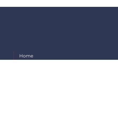
Home
About Us
Our Services
Projects
Careers
Contact Us
Employee Login