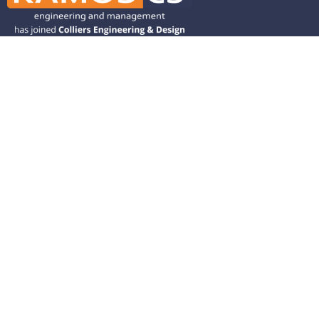
Ramos CS is committed to advancing
mobility by helping deliver transit,
transportation, and infrastructure
solutions throughout the Western
United States and is dedicated to
helping our clients deliver their projects
from concept to closeout.