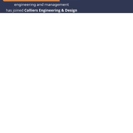
Ramos CS is committed to advancing
mobility by helping deliver transit,
transportation, and infrastructure
solutions throughout the Western
United States and is dedicated to
helping our clients deliver their projects
from concept to closeout.