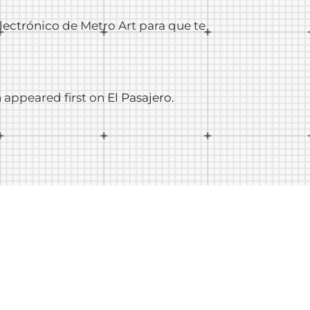
electrónico
de Metro Art para que te
n
appeared first on
El Pasajero
.