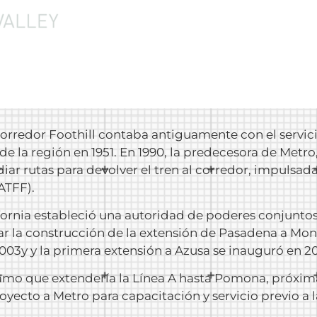
Corredor Foothill contaba antiguamente con el servic
ó de la región en 1951. En 1990, la predecesora de Met
iar rutas para devolver el tren al corredor, impulsa
ATFF).
lifornia estableció una autoridad de poderes conjunt
r la construcción de la extensión de Pasadena a Montc
03y y la primera extensión a Azusa se inauguró en 20
amo que extendería la Línea A hasta Pomona, próxima
yecto a Metro para capacitación y servicio previo a l