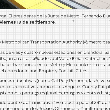
larga! El presidente de la Junta de Metro, Fernando Du
 viernes 19 de septiembre
.
y Metropolitan Transportation Authority (@metrolosa
llas de vías y cuatro nuevas estaciones en Glendora, 
bajan en estas ciudades del Valle de San Gabriel entr
 hacer transbordo entre Metro y Metrolink en la est
el corredor Inland Empire y Foothill Cities.
uciones educativas (como Cal Poly Pomona, la Univers
centros recreativos como el Los Angeles County Fairpl
 así como a parques regionales, museos y centros histó
 dentro de la iniciativa “Veintiocho para el 28” de 
ón a tiempo para los Juegos Olímpicos y Paralímpicos 