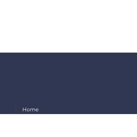
Home
About Us
Our Services