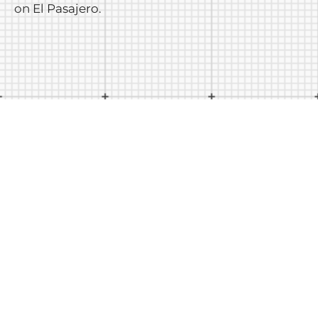
on
El Pasajero
.