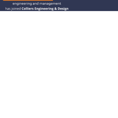
Ramos CS is committed to advancing
mobility by helping deliver transit,
transportation, and infrastructure
solutions throughout the Western
United States and is dedicated to
helping our clients deliver their projects
from concept to closeout.