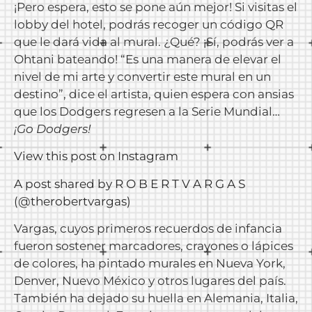
¡Pero espera, esto se pone aún mejor! Si visitas el
lobby del hotel, podrás recoger un código QR
que le dará vida al mural. ¿Qué? ¡Sí, podrás ver a
Ohtani bateando! “Es una manera de elevar el
nivel de mi arte y convertir este mural en un
destino”, dice el artista, quien espera con ansias
que los Dodgers regresen a la Serie Mundial…
¡Go Dodgers!
View this post on Instagram
A post shared by R O B E R T V A R G A S
(@therobertvargas)
Vargas, cuyos primeros recuerdos de infancia
fueron sostener marcadores, crayones o lápices
de colores, ha pintado murales en Nueva York,
Denver, Nuevo México y otros lugares del país.
También ha dejado su huella en Alemania, Italia,