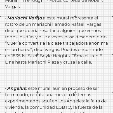
Mural ‘I’m enough’. / Fotos: cortesía de Robert
Vargas.
•
Mariachi Vargas
: este mural representa el
rostro de un mariachi llamado Rafael. Vargas
dice que quería resaltar a alguien que vemos
todos los días y que a veces pasa desapercibido.
“Quería convertir a la clase trabajadora anónima
en un héroe”, dice Vargas. Puedes encontrarlo
en 1835 1st St en Boyle Heights. Toma el tren E
Line hasta Mariachi Plaza y cruza la calle.
•
Angelus
: este mural, aún en proceso de ser
terminado, retrata una mezcla de temas
experimentados aquí en Los Ángeles: la falta de
vivienda, la comunidad LGBTQ, la fuerza de la