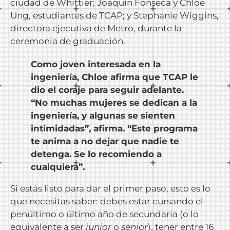
ciudad de Whittier; Joaquín Fonseca y Chloe
Ung, estudiantes de TCAP; y Stephanie Wiggins,
directora ejecutiva de Metro, durante la
ceremonia de graduación.
Como joven interesada en la
ingeniería, Chloe afirma que TCAP le
dio el coraje para seguir adelante.
“No muchas mujeres se dedican a la
ingeniería, y algunas se sienten
intimidadas”, afirma. “Este programa
te anima a no dejar que nadie te
detenga. Se lo recomiendo a
cualquiera”.
Si estás listo para dar el primer paso, esto es lo
que necesitas saber: debes estar cursando el
penúltimo o último año de secundaria (o lo
equivalente a ser
junior
o
senior
), tener entre 16