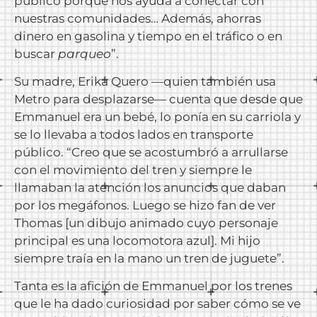
público porque nos ayuda a conectar con
nuestras comunidades… Además, ahorras
dinero en gasolina y tiempo en el tráfico o en
buscar
parqueo
”.
Su madre, Erika Quero —quien también usa
Metro para desplazarse— cuenta que desde que
Emmanuel era un bebé, lo ponía en su carriola y
se lo llevaba a todos lados en transporte
público. “Creo que se acostumbró a arrullarse
con el movimiento del tren y siempre le
llamaban la atención los anuncios que daban
por los megáfonos. Luego se hizo fan de ver
Thomas [un dibujo animado cuyo personaje
principal es una locomotora azul]. Mi hijo
siempre traía en la mano un tren de juguete”.
Tanta es la afición de Emmanuel por los trenes
que le ha dado curiosidad por saber cómo se ve