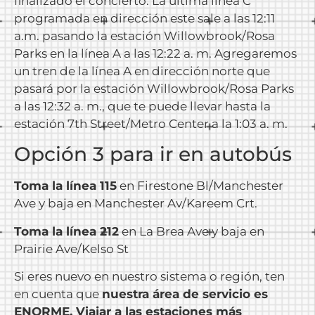
finalizado el concierto. La última línea C
programada en dirección este sale a las 12:11
a.m. pasando la estación Willowbrook/Rosa
Parks en la línea A a las 12:22 a. m. Agregaremos
un tren de la línea A en dirección norte que
pasará por la estación Willowbrook/Rosa Parks
a las 12:32 a. m., que te puede llevar hasta la
estación 7th Street/Metro Center a la 1:03 a. m.
Opción 3 para ir en autobús
Toma la línea 115
en Firestone Bl/Manchester
Ave y baja en Manchester Av/Kareem Crt.
Toma la línea 212
en La Brea Ave y baja en
Prairie Ave/Kelso St
Si eres nuevo en nuestro sistema o región, ten
en cuenta que
nuestra área de servicio es
ENORME. Viajar a las estaciones más