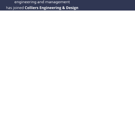
Ramos CS is committed to advancing
mobility by helping deliver transit,
transportation, and infrastructure
solutions throughout the Western
United States and is dedicated to
helping our clients deliver their projects
from concept to closeout.