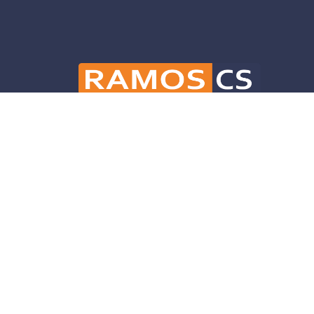
Ramos CS is committed to advancing mobili
and infrastructure solutions throughout 
helping our clients deliver their projects 