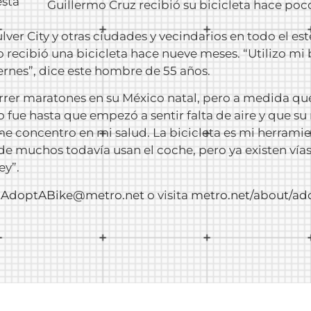
sta
Guillermo Cruz recibió su bicicleta hace poco
er City y otras ciudades y vecindarios en todo el est
 recibió una bicicleta hace nueve meses. “Utilizo mi b
ernes”, dice este hombre de 55 años.
rrer maratones en su México natal, pero a medida qu
o fue hasta que empezó a sentir falta de aire y que su
me concentro en mi salud. La bicicleta es mi herrami
e muchos todavía usan el coche, pero ya existen vías e
ey”.
a
AdoptABike@metro.net
o visita
metro.net/about/ad