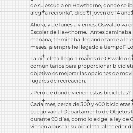
de su escuela en Hawthorne, donde se iban
alegría recibirla”, dice el joven de 14 a
Ahora, y de lunes a viernes, Oswaldo va 
Escolar de Hawthorne. “Antes ​​caminaba 
mañana, terminaba llegando tarde a la es
meses, ¡siempre he llegado a tiempo!” Lo
La bicicleta llegó a manos de Oswaldo g
comunitarios para proporcionar bicicleta
objetivo es mejorar las opciones de mov
lugares de recreación.
¿Pero de dónde vienen estas bicicletas?
Cada mes, cerca de 300 y 400 bicicletas 
Luego van al
Departamento de Objetos 
durante 90 días, como lo exige la ley de 
vienen a buscar su bicicleta, alrededor d