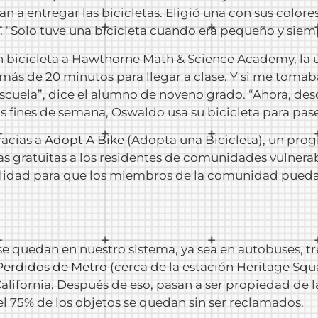
 a entregar las bicicletas. Eligió una con sus colore
ños. “Solo tuve una bicicleta cuando era pequeño y siem
en bicicleta a Hawthorne Math & Science Academy, la ú
más de 20 minutos para llegar a clase. Y si me toma
cuela”, dice el alumno de noveno grado. “Ahora, desde
s fines de semana, Oswaldo usa su bicicleta para pas
racias a
Adopt A Bike
(Adopta una Bicicleta), un pro
s gratuitas a los residentes de comunidades vulnerab
ilidad para que los miembros de la comunidad pueda
se quedan en nuestro sistema, ya sea en autobuses, tr
Perdidos de Metro
(cerca de la estación Heritage Squa
California. Después de eso, pasan a ser propiedad de l
el 75% de los objetos se quedan sin ser reclamados.