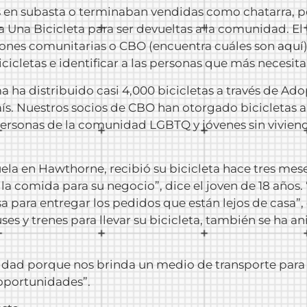
as en subasta o terminaban vendidas como chatarra, 
na Bicicleta para ser devueltas a la comunidad. El
iones comunitarias o CBO (encuentra cuáles son
aquí
cicletas e identificar a las personas que más necesita
 ha distribuido casi 4,000 bicicletas a través de Adop
ís. Nuestros socios de CBO han otorgado bicicletas
 personas de la comunidad LGBTQ y jóvenes sin vivie
la en Hawthorne, recibió su bicicleta hace tres meses. 
la comida para su negocio”, dice el joven de 18 año
a para entregar los pedidos que están lejos de casa”,
ses y trenes para llevar su bicicleta, también se ha 
idad porque nos brinda un medio de transporte para 
oportunidades”.