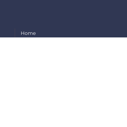
Home
About Us
Our Services
Projects
Careers
Contact Us
Employee Login