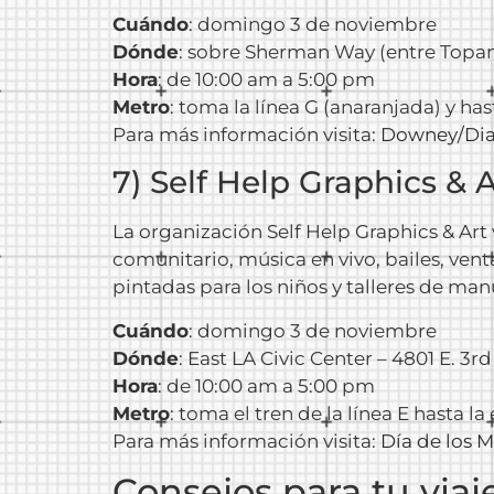
Cuándo
: domingo 3 de noviembre
Dónde
: sobre Sherman Way (entre Topa
Hora
: de 10:00 am a 5:00 pm
Metro
: toma la línea G (anaranjada) y 
Para más información visita:
Downey/
Di
7) Self Help Graphics & A
La organización Self Help Graphics & Art
comunitario, música en vivo, bailes, ven
pintadas para los niños y talleres de man
Cuándo
: domingo 3 de noviembre
Dónde
: East LA Civic Center – 4801 E. 3r
Hora
: de 10:00 am a 5:00 pm
Metro
: toma el tren de la línea E hasta l
Para más información visita:
Día de los 
Consejos para tu viaj