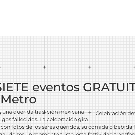
SIETE eventos GRATUIT
 Metro
, una querida tradición mexicana
Celebración de 
gos fallecidos. La celebración gira
 con fotos de los seres queridos, su comida o bebida f
gar de ser un momento triste, esta festividad transf