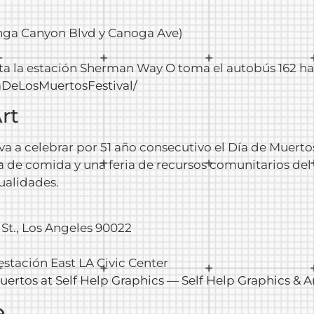
nga Canyon Blvd y Canoga Ave)
hasta la estación Sherman Way O toma el autobús 162
aDeLosMuertosFestival
/
rt
 va a celebrar por 51 año consecutivo el Día de Muert
ta de comida y una feria de recursos comunitarios de
ualidades.
d St., Los Angeles 90022
a estación East LA Civic Center
Muertos at
Self
Help
Graphics
—
Self
Help
Graphics
& A
e