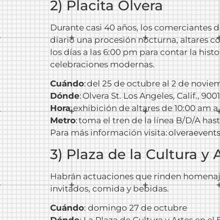
2) Placita Olvera
Durante casi 40 años, los comerciantes de 
diario una procesión nocturna, altares co
los días a las 6:00 pm para contar la his
celebraciones modernas.
Cuándo
: del 25 de octubre al 2 de novi
Dónde
: Olvera St. Los Angeles, Calif., 900
Hora
: exhibición de altares de 10:00 am 
Metro
: toma el tren de la línea B/D/A has
Para más información visita:
olveraevent
3) Plaza de la Cultura y 
Habrán actuaciones que rinden homenaje a
invitados, comida y bebidas.
Cuándo
: domingo 27 de octubre