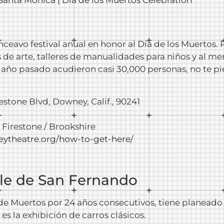
ceavo festival anual en honor al Día de los Muertos. 
 de arte, talleres de manualidades para niños y al me
El año pasado acudieron casi 30,000 personas, no te pi
estone Blvd, Downey, Calif., 90241
a Firestone / Brookshire
ytheatre.org/how-to-get-here/
lle de San Fernando
 de Muertos por 24 años consecutivos, tiene planeado b
s la exhibición de carros clásicos.