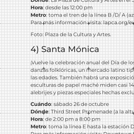
Dónde
: La Plaza de Cultura y Artes en el 
Hora
: desde las 12:00 pm
Metro
: toma el tren de la línea B /D/ A (a
Para más información visita:
lapca.org/
e
Foto: Plaza de la Cultura y Artes.
4) Santa Mónica
¡Vuelve la celebración anual del Día de 
danzas folklóricas, un mercado latino tip
las edades. También habrá una exposición
esculturas de papel maché miden casi 14 p
alebrijes y piezas especiales hechas exc
Cuándo
: sábado 26 de octubre
Dónde
: Third Street Promenade (a la alt
Hora
: de 2:00 pm a 8:00 pm
Metro
: toma la línea E hasta la estaci
Para más información visita:
Downtown