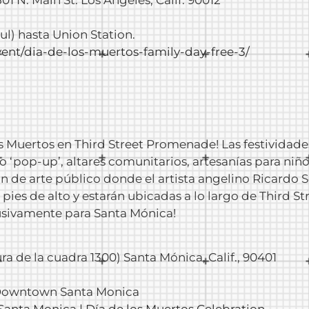
501 N. Main St. Los Ángeles, Calif. 90012
zul) hasta Union Station.
vent
/dia-de-los-muertos-family-day-free-3/
los Muertos en Third Street Promenade! Las festividad
o ‘pop-up’, altares comunitarios, artesanías para niño
 de arte público donde el artista angelino Ricardo So
ies de alto y estarán ubicadas a lo largo de Third St
lusivamente para Santa Mónica!
ura de la cuadra 1300) Santa Mónica, Calif., 90401
ón Downtown Santa Monica
Santa Monica | Día de los Muertos
Celebration