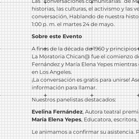
Las “conversaciones comunitarias” de Me
historias, las culturas, el activismo y l
conversación, Hablando de nuestra histor
1:00 p. m. el martes 24 de mayo.
Sobre este Evento
A fines de la década de 1960 y principio
La Moratoria Chican@ fue el comienzo de 
Fernández y María Elena Yepes mientras 
en Los Angeles.
¡La conversación es gratis para unirse! A
información para llamar.
Nuestros panelistas destacados:
Evelina Fernández
, Autora teatral premia
María Elena Yepes
, Educatora, escritora, 
Le animamos a confirmar su asistencia.