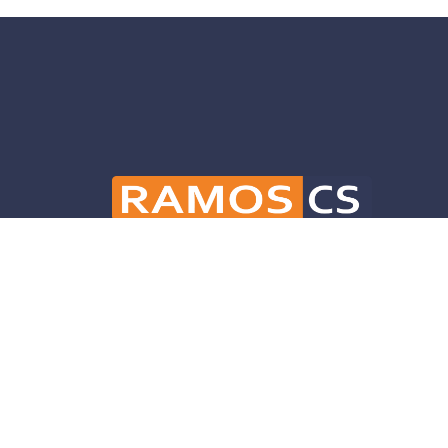
Ramos CS is committed to advancing mobili
and infrastructure solutions throughout 
helping our clients deliver their projects 