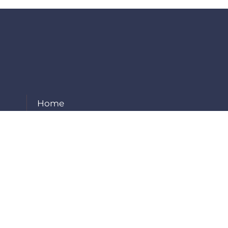
Home
About Us
Our Services
Projects
Careers
Contact Us
Employee Login