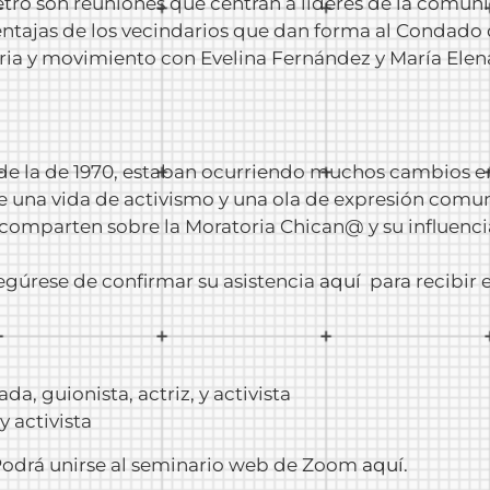
tro son reuniones que centran a líderes de la comun
as ventajas de los vecindarios que dan forma al Condad
ia y movimiento con Evelina Fernández y María Elena 
s de la de 1970, estaban ocurriendo muchos cambios 
una vida de activismo y una ola de expresión comunit
comparten sobre la Moratoria Chican@ y su influenci
segúrese de confirmar su asistencia
aquí
para recibir e
da, guionista, actriz, y activista
y activista
 Podrá unirse al seminario web de Zoom
aquí
.