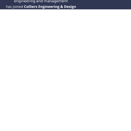
Ramos CS is committed to advancing
mobility by helping deliver transit,
transportation, and infrastructure
solutions throughout the Western
United States and is dedicated to
helping our clients deliver their projects
from concept to closeout.