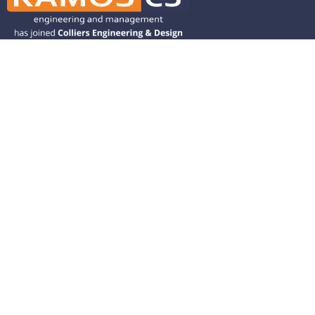
Ramos CS is committed to advancing
mobility by helping deliver transit,
transportation, and infrastructure
solutions throughout the Western
United States and is dedicated to
helping our clients deliver their projects
from concept to closeout.