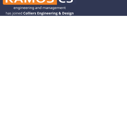
Ramos CS is committed to advancing
mobility by helping deliver transit,
transportation, and infrastructure
solutions throughout the Western
United States and is dedicated to
helping our clients deliver their projects
from concept to closeout.